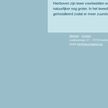
Hierboven zijn twee voorbeelden w
natuurlijker nog groter. In het twee
geïnstalleerd zodat er meer zuurst
Sitemap
Contact
Copyr
Leedsestraat, 17 - 9772 Kruisho
Email:
info@oeverplanten.be
D