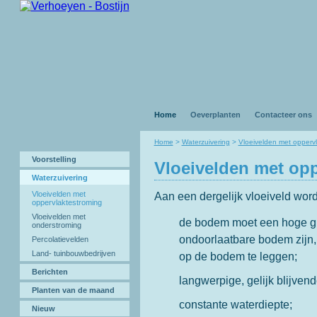
Home
Oeverplanten
Contacteer ons
Home
>
Waterzuivering
>
Vloeivelden met opperv
Voorstelling
Vloeivelden met op
Waterzuivering
Vloeivelden met
Aan een dergelijk vloeiveld wor
oppervlaktestroming
Vloeivelden met
de bodem moet een hoge g
onderstroming
ondoorlaatbare bodem zijn,
Percolatievelden
Land- tuinbouwbedrijven
op de bodem te leggen;
Berichten
langwerpige, gelijk blijven
Planten van de maand
constante waterdiepte;
Nieuw