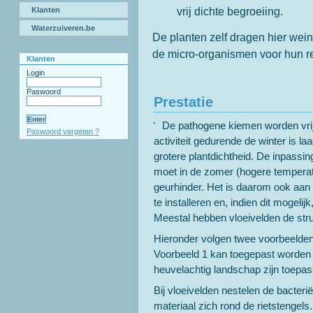
vrij dichte begroeiing.
Klanten
Waterzuiveren.be
De planten zelf dragen hier weini
de micro-organismen voor hun r
Klanten
Login
Paswoord
Prestatie
De pathogene kiemen worden vrij 
Paswoord vergeten ?
activiteit gedurende de winter is 
grotere plantdichtheid. De inpassin
moet in de zomer (hogere temperat
geurhinder. Het is daarom ook aan t
te installeren en, indien dit mogeli
Meestal hebben vloeivelden de str
Hieronder volgen twee voorbeelden
Voorbeeld 1 kan toegepast worden i
heuvelachtig landschap zijn toepass
Bij vloeivelden nestelen de bacteri
materiaal zich rond de rietstengels