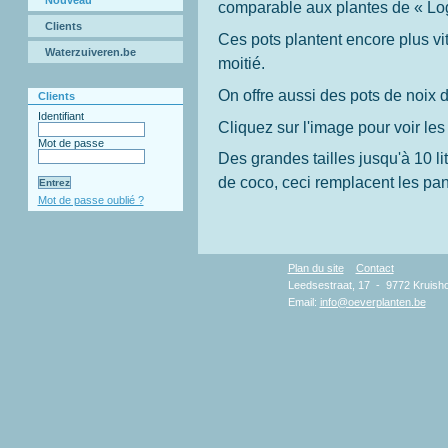
Nouveau
comparable aux plantes de « Log
Clients
Ces pots plantent encore plus vite
Waterzuiveren.be
moitié.
On offre aussi des pots de noix d
Clients
Identifiant
Cliquez sur l'image pour voir les 
Mot de passe
Des grandes tailles jusqu'à 10 li
de coco, ceci remplacent les pan
Mot de passe oublié ?
Plan du site
Contact
Copy
Leedsestraat, 17 - 9772 Kruisho
Email:
info@oeverplanten.be
D