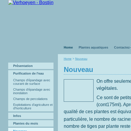
Home
Plantes aquatiques
Contactez
Home
>
Nouveau
Présentation
Nouveau
Purification de l’eau
Champs d’épandage avec
On offre seulemen
courant de surface
végétales.
Champs d’épandage avec
inondation
Ce sont de petit
Champs de percolations
(cont175ml). Ap
Exploitations d’agriculture et
d’horticulture
qualité de ces plantes est équiv
Infos
particulière, le nombre de racin
Plantes du mois
nombre de tiges par plante reste