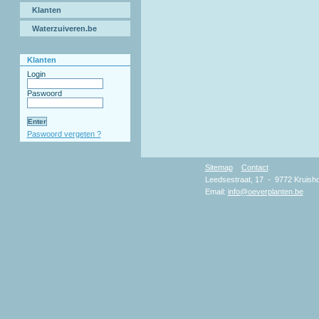
Klanten
Waterzuiveren.be
Klanten
Login
Paswoord
Paswoord vergeten ?
Sitemap
Contact
Copyr
Leedsestraat, 17 - 9772 Kruisho
Email:
info@oeverplanten.be
D