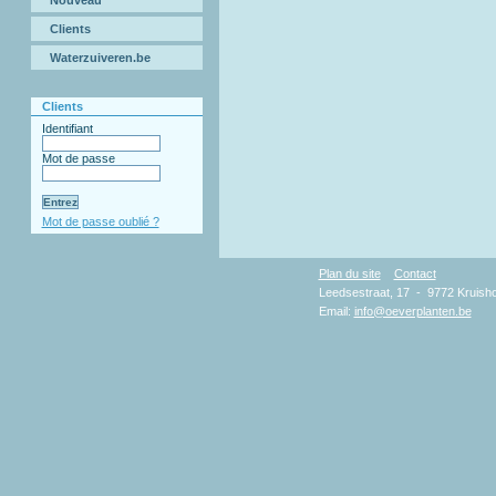
Nouveau
Clients
Waterzuiveren.be
Clients
Identifiant
Mot de passe
Mot de passe oublié ?
Plan du site
Contact
Copy
Leedsestraat, 17 - 9772 Kruisho
Email:
info@oeverplanten.be
D