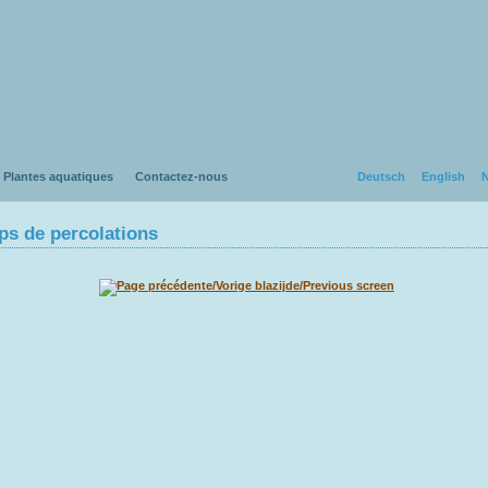
Plantes aquatiques
Contactez-nous
Deutsch
English
N
s de percolations