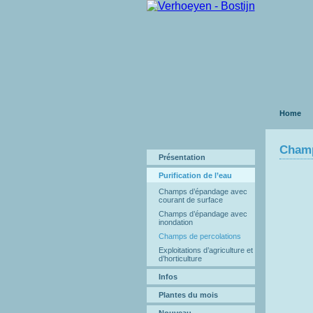
Home
Champ
Présentation
Purification de l’eau
Champs d’épandage avec
courant de surface
Champs d’épandage avec
inondation
Champs de percolations
Exploitations d’agriculture et
d’horticulture
Infos
Plantes du mois