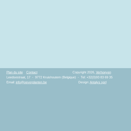
Plan du site
Contact
Copyright 2026,
Verhoeyen
Leedsestraat, 17 - 9772 Kruishoutem (Belgique) - Tel: +32(0)93 83 69 35
Email:
info@oeverplanten.be
Design:
Antalys sprl