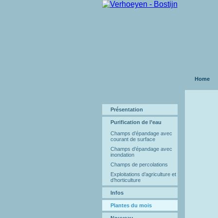
Home
Présentation
Purification de l’eau
Champs d’épandage avec
courant de surface
Champs d’épandage avec
inondation
Champs de percolations
Exploitations d’agriculture et
d’horticulture
Infos
Plantes du mois