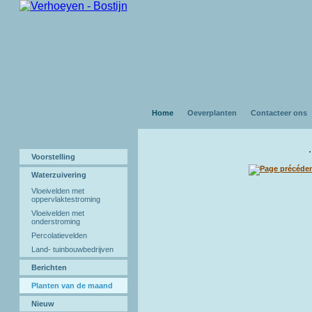
Home
Oeverplanten
Contacteer ons
Voorstelling
Waterzuivering
Vloeivelden met
oppervlaktestroming
Vloeivelden met
onderstroming
Percolatievelden
Land- tuinbouwbedrijven
Berichten
Planten van de maand
Nieuw