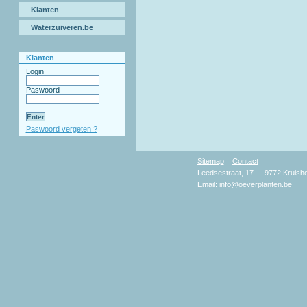
Klanten
Waterzuiveren.be
Klanten
Login
Paswoord
Paswoord vergeten ?
Sitemap
Contact
Copyr
Leedsestraat, 17 - 9772 Kruisho
Email:
info@oeverplanten.be
D